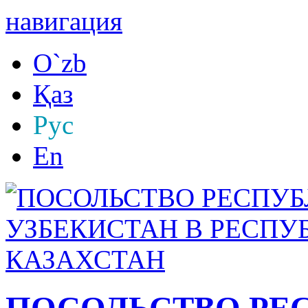
навигация
O`zb
Қаз
Рус
En