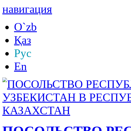
навигация
O`zb
Қаз
Рус
En