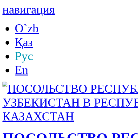
навигация
O`zb
Қаз
Рус
En