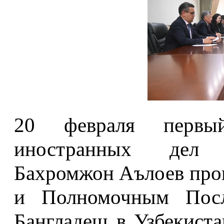
20 февраля первый
иностранных дел 
Бахромжон Аълоев про
и Полномочным Посл
Бангладеш в Узбекист